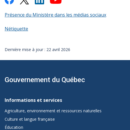
Présence du Ministère dans les médias sociaux
Nétiquette
Dernière mise à jour : 22 avril 2026
Gouvernement du Québec
Navigation
de
Informations et services
pied
Agriculture, environnement et ressources naturelles
de
Culture et langue française
page
Éducation